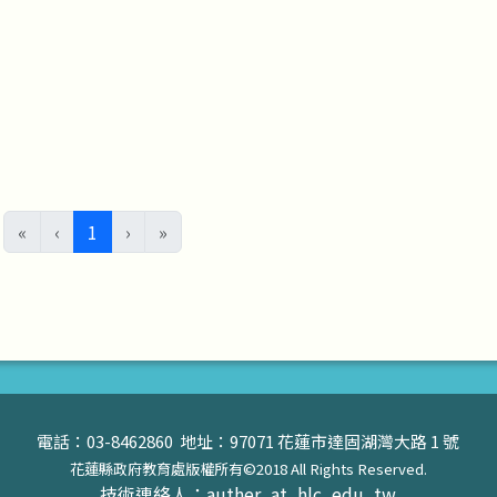
(目前頁次)
«
‹
1
›
»
電話：03-8462860 地址：97071 花蓮市達固湖灣大路 1 號
花蓮縣政府教育處版權所有©2018 All Rights Reserved.
技術連絡人：auther_at_hlc_edu_tw