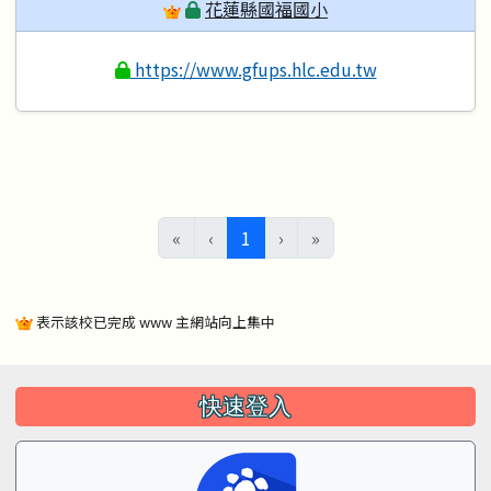
花蓮縣國福國小
https://www.gfups.hlc.edu.tw
(目前頁次)
«
‹
1
›
»
表示該校已完成 www 主網站向上集中
左邊區域內容
快速登入