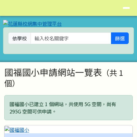
花蓮縣校網集中管理平台
導覽列
跳至主內容區
依學校
篩選
頁尾區域
主內容區域
國福國小申請網站一覽表
（共 1
個）
國福國小已建立 1 個網站，共使用 5G 空間，尚有
295G 空間可供申請。