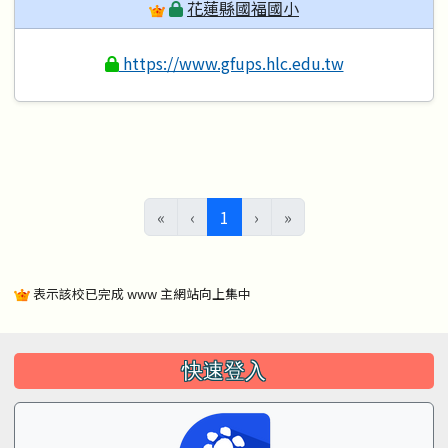
花蓮縣國福國小
https://www.gfups.hlc.edu.tw
(目前頁次)
«
‹
1
›
»
表示該校已完成 www 主網站向上集中
左邊區域內容
快速登入