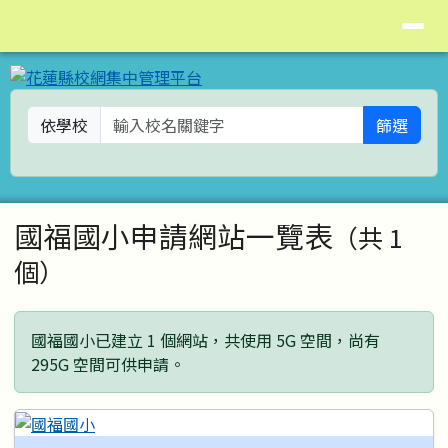
花蓮縣校網集中管理平台
導覽列
跳至主內容區
依學校
篩選
頁尾區域
主內容區域
國福國小申請網站一覽表
（共 1
個）
國福國小已建立 1 個網站，共使用 5G 空間，尚有
295G 空間可供申請。