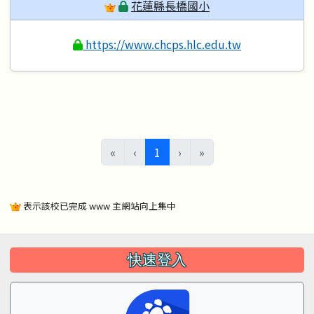
花蓮縣長橋國小
https://www.chcps.hlc.edu.tw
(目前頁次)
«
‹
1
›
»
表示該校已完成 www 主網站向上集中
左邊區域內容
快速登入