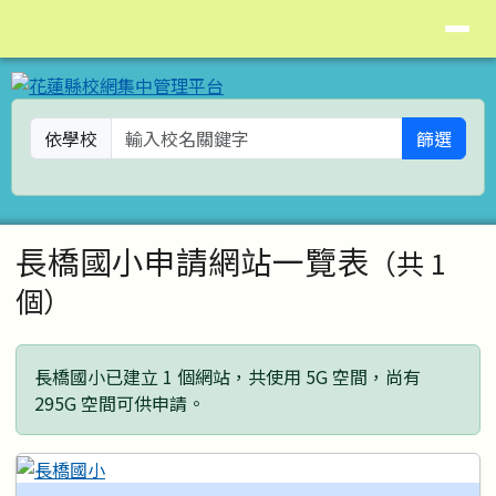
花蓮縣校網集中管理平台
導覽列
跳至主內容區
依學校
篩選
頁尾區域
主內容區域
長橋國小申請網站一覽表
（共 1
個）
長橋國小已建立 1 個網站，共使用 5G 空間，尚有
295G 空間可供申請。