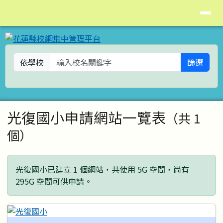
花蓮縣校網集中管理平台
導覽列
跳至主內容區
依學校
篩選
頁尾區域
主內容區域
光復國小申請網站一覽表
（共 1
個）
光復國小已建立 1 個網站，共使用 5G 空間，尚有
295G 空間可供申請。