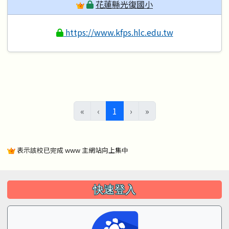
花蓮縣光復國小
https://www.kfps.hlc.edu.tw
(目前頁次)
«
‹
1
›
»
表示該校已完成 www 主網站向上集中
左邊區域內容
快速登入