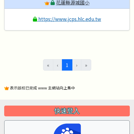
花蓮縣源城國小
https://www.jcps.hlc.edu.tw
(目前頁次)
«
‹
1
›
»
表示該校已完成 www 主網站向上集中
左邊區域內容
快速登入