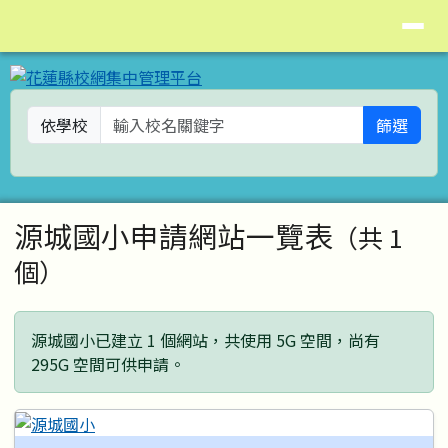
花蓮縣校網集中管理平台
導覽列
跳至主內容區
依學校
篩選
頁尾區域
主內容區域
源城國小申請網站一覽表
（共 1
個）
源城國小已建立 1 個網站，共使用 5G 空間，尚有
295G 空間可供申請。