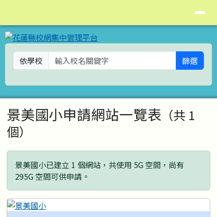
花蓮縣校網集中管理平台
導覽列
跳至主內容區
依學校
篩選
頁尾區域
主內容區域
景美國小申請網站一覽表
（共 1
個）
景美國小已建立 1 個網站，共使用 5G 空間，尚有
295G 空間可供申請。