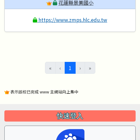
花蓮縣景美國小
https://www.zmps.hlc.edu.tw
(目前頁次)
«
‹
1
›
»
表示該校已完成 www 主網站向上集中
左邊區域內容
快速登入