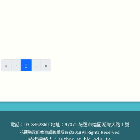
(目前頁次)
«
‹
1
›
»
電話：03-8462860 地址：97071 花蓮市達固湖灣大路 1 號
花蓮縣政府教育處版權所有©2018 All Rights Reserved.
技術連絡人：auther_at_hlc_edu_tw