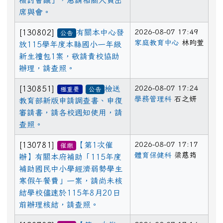
檢討會議」，惠請相關人員出
席與會。
2026-08-07 17:49
[130802]
有關本中心發
公告
家庭教育中心
林昀萱
放115學年度本縣國小一年級
新生禮包1案，敬請貴校協助
辦理，請查照。
2026-08-07 17:24
[130851]
檢送
極重要
公告
學務管理科
石之妍
教育部新版申請調查書、申復
審請書，請各校週知使用，請
查照。
2026-08-07 17:17
[130781]
【第1次催
催繳
體育保健科
梁慈筠
辦】有關本府補助「115年度
補助國民中小學經濟弱勢學生
寒假午餐費」一案，請尚未核
結學校儘速於115年8月20日
前辦理核結，請查照。