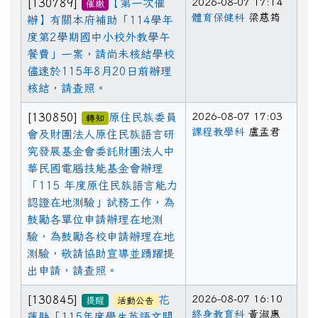
2026-08-07 17:14
[130789]
【第一次催
催繳
體育保健科
梁慈筠
辦】有關本府補助「114學年
度第2學期國中小校外教學午
餐費」一案，請尚未核結學校
儘速於115年8月20日前辦理
核結，請查照。
2026-08-07 17:03
[130850]
原住民族委員
轉知
課程教學科
盧孟君
會及財團法人原住民族語言研
究發展基金會委託財團法人中
華民國電腦技能基金會辦理
「115 年度原住民族語言能力
認證在地測驗」試務工作，為
鼓勵各單位申請辦理在地測
驗，為鼓勵各校申請辦理在地
測驗，敬請協助宣導並踴躍提
出申請，請查照。
2026-08-07 16:10
[130845]
花
提醒
活動公告
終身教育科
黃淑惠
蓮縣「115年度學生英語文閱