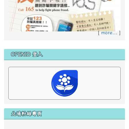
[
more...
]
防制學生藥物濫用資源網
左邊區域內容
OPENID 登入
反詐騙宣導
北埔粉絲專頁