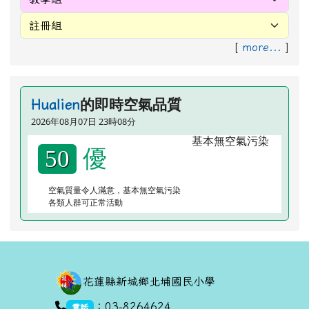
[
more...
]
的即時空氣品質
Hualien
2026年08月07日 23時08分
優
50
空氣質量令人滿意，基本無空氣污染
各類人群可正常活動
頁尾區域內容
花蓮縣新城鄉北埔國民小學
link to https://goo.gl/maps/dUx2GHvcPmq
：03-8264624
電話