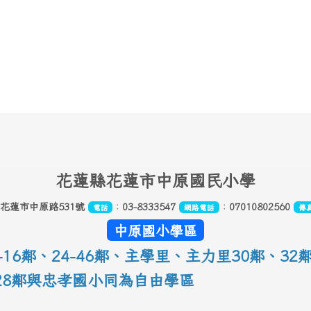
花
蓮縣花蓮市中原國民小學
縣花蓮市中原路531號
：
03-8333547
：
07010802560
電話
網路電話
傳
中原國小學區
16鄰
、
24-46鄰、主學里、主力里30
鄰
、
32
-28鄰與忠孝國小同為自由學區