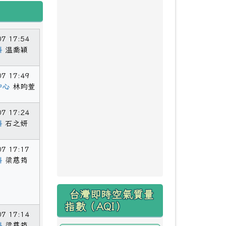
07 17:54
科
温喬穎
07 17:49
中心
林昀萱
07 17:24
科
石之妍
07 17:17
科
梁慈筠
台灣即時空氣質量
指數（AQI）
07 17:14
科
梁慈筠