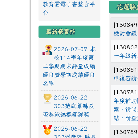
下中
教育雲電子書整合平
花蓮縣
台
[13084
最新榮譽榜
檢討會議
[13080
2026-07-07 本
一年級新
校114學年度第
二學期期末評量成績
[13085
優良暨學期成績優良
申復審請
名單
[13078
2026-06-22
年度補助
303范庭蓁縣長
案，請尚
盃游泳錦標賽獲獎
結，請查
2026-06-22
[13078
303潘彥廷 縣長