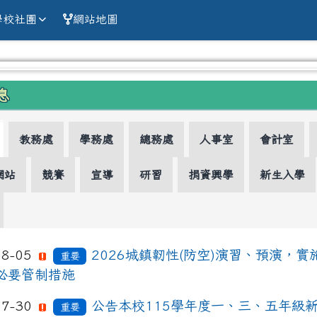
alien county Chun
學校社團
網站地圖
區域內容
息
教務處
學務處
總務處
人事室
會計室
網站
競賽
宣導
研習
捐資興學
新生入學
08-05
2026城鎮韌性(防空)演習、預演，實
重要
必要管制措施
07-30
公告本校115學年度一、三、五年級
重要