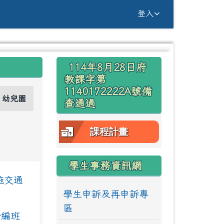
g Yuan Primary Sc
登入
右邊區域內容
114年8月28日府
⏸
教課字第
1140172222A號備
幼兒園
查通過
課程計畫
學生事務資訊網
施交通
學生申訴及再申訴專
區
新編班