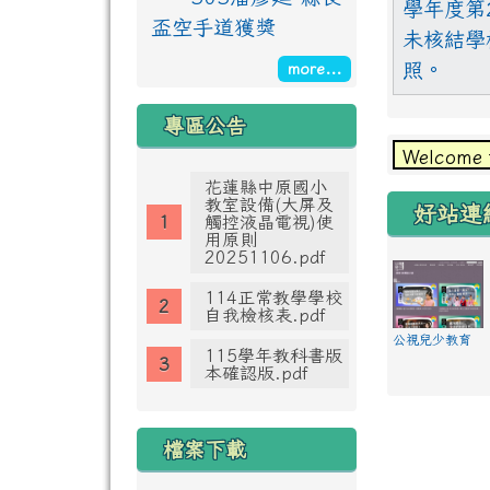
學年度第
盃空手道獲獎
未核結學
照。
more...
專區公告
Welcome
花蓮縣中原國小
教室設備(大屏及
好站連
觸控液晶電視)使
用原則
20251106.pdf
114正常教學學校
自我檢核表.pdf
公視兒少教育
115學年教科書版
資源網
本確認版.pdf
檔案下載