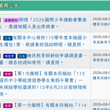
區域內容
處務公告
2026-08-
9]
辦理「2026國際少年運動會賽後
會議通知
體育保健
」，惠請相關人員出席與會。
2026-08-
2]
有關本中心發放115學年度本縣國小
公告
家庭教育
生禮包1案，敬請貴校協助辦理，請查照。
2026-08-
1]
檢送教育部新版申請調查書、
極重要
公告
學務管理
書，請各校週知使用，請查照。
2026-08-
1]
【第1次催辦】有關本府補助「115
催繳
體育保健
國民中小學經濟弱勢學生寒假午餐費」一
未核結學校儘速於115年8月20日前辦理核
照。
2026-08-
9]
【第一次催辦】有關本府補助「114
催繳
體育保健