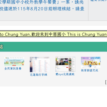
2學期國中小校外教學午餐費」一案，請尚
校儘速於115年8月20日前辦理核結，請查
 to Chung Yuan.歡迎來到中原國小 This is Chung Yuan
結
全民資訊素養
教育部語文成
自我評量
愛eye元氣護眼
花蓮縣打字練
果網
操
習網