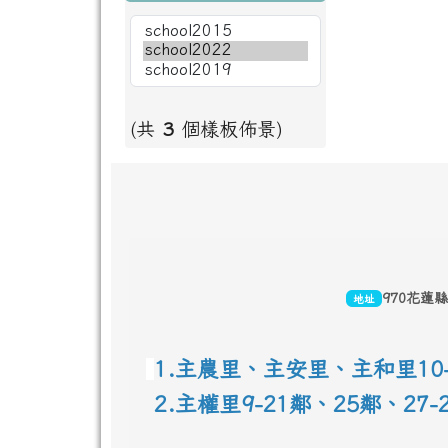
(共
3
個樣板佈景)
頁尾區域內容
970花蓮
地址
1.主農里、主安里、主和里10-
 2.主權里9-21鄰、25鄰
、
27