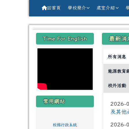
導覽列
跳至主內容區
花蓮縣花蓮市中原國小全球資訊網Hu
回首頁
學校簡介
處室介紹
頁尾區域
左邊區域內容
上中
Time For English
最新消
所有消息
能源教育
校外活動
常用網站
2026-
及其他
2026-
校務行政系統