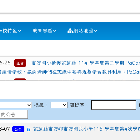
學校特色
成果專區
網站地圖
區域內容
06-26
吉安國小榮獲花蓮縣 114 學年度第二學期 PaG
狂賀
畫績優學校，感謝老師們在班級中妥善規劃學習載具利用、PaG
06-04
恭喜六年一班許芷寧、六年二班衛畇朵獲得114
狂賀
的教導。
05-24
吉安國小參加115年客語對話能力競賽，榮獲全
狂賀
標籤：
關鍵字：
鍾德美 同學 三年一班 曾渝喬 同學 三年一班 鍾德慧 同學 三
05-20
115年吉安鄉語文競賽榮獲佳績-601許芷寧──
狂賀
8-07
花蓮縣吉安鄉吉安國民小學115 學年度第4次學
公告
第二名、302范盛琳──客語朗讀 第一名、403呂雉──太魯閣