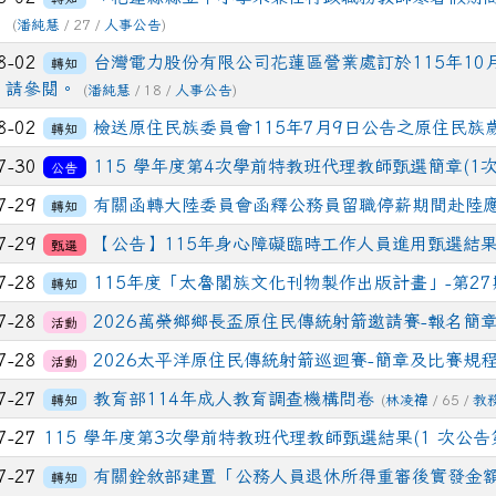
2方柏崴──字音字形 第三名
。
(
潘純慧
/ 27 /
人事公告
)
04-25
恭喜一年2班高O芯、一年3班謝O妍 代表吉安國小
狂賀
8-02
台灣電力股份有限公司花蓮區營業處訂於115年1
轉知
Tell競賽獲得特優!感謝郭宜惠老師的指導
，請參閱。
(
潘純慧
/ 18 /
人事公告
)
04-24
恭喜六年二班、五年二班獲得2-3月PaGamO
狂賀
8-02
檢送原住民族委員會115年7月9日公告之原住民
轉知
導及同學們的踴躍參與。
7-30
115 學年度第4次學前特教班代理教師甄選簡章(1次
公告
03-27
恭喜402王家榆同學，參加花蓮縣東海岸扶輪社(
狂賀
7-29
有關函轉大陸委員會函釋公務員留職停薪期間赴陸
轉知
7-29
【公告】115年身心障礙臨時工作人員進用甄選結果
甄選
7-28
115年度「太魯閣族文化刊物製作出版計畫」-第2
轉知
7-28
2026萬榮鄉鄉長盃原住民傳統射箭邀請賽-報名簡
活動
7-28
2026太平洋原住民傳統射箭巡迴賽-簡章及比賽規
活動
7-27
教育部114年成人教育調查機構問卷
轉知
(
林凌禕
/ 65 /
教
7-27
115 學年度第3次學前特教班代理教師甄選結果(1 次公告
7-27
有關銓敘部建置「公務人員退休所得重審後實發金
轉知