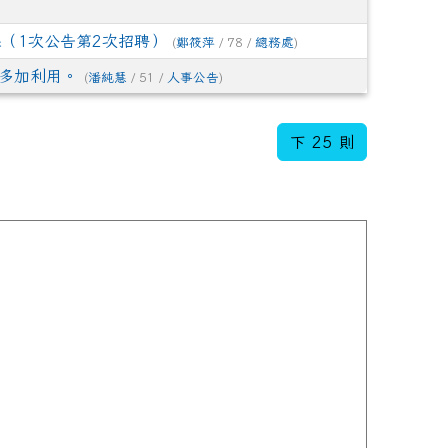
（1次公告第2次招聘）
(
鄭筱萍
/ 78 /
總務處
)
多加利用。
(
潘純慧
/ 51 /
人事公告
)
下 25 則