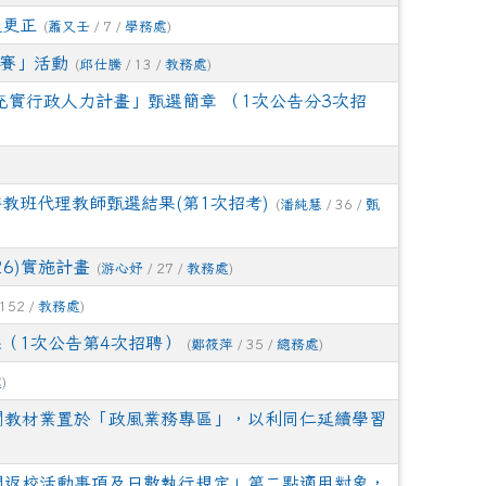
程更正
(
蕭又壬
/ 7 /
學務處
)
參加114學年度花蓮縣國小低年級英語口說-Show
競賽」活動
(
邱仕騰
/ 13 /
教務處
)
充實行政人力計畫」甄選簡章 （1次公告分3次招
花蓮「素養達人風雲榜」，感謝蔡孟潔老師、陳琬倩老
看見東海岸之美繪畫比賽)榮獲國小組 佳作！
特教班代理教師甄選結果(第1次招考)
(
潘純慧
/ 36 /
甄
amO 素養學習學校優等，及PaGamO閱讀素養平台
amO的任務安排及引導學生進行閱讀素養學習。
26)實施計畫
(
游心妤
/ 27 /
教務處
)
學年度縣長獎，感謝家長的支持與鼓勵，也感謝班級
 152 /
教務處
)
（1次公告第4次招聘）
(
鄭筱萍
/ 35 /
總務處
)
國賽客語文化重點發展區國小中年級組甲等，恭喜四
年二班 范盛琳 同學 感謝指導老師 吳昭宜老師的悉心
處
)
關教材業置於「政風業務專區」，以利同仁延續學習
客語情境式演說 第一名、403鍾德美──客語情境
語朗讀 第二名、501余芷儀──布農語朗讀 第二
間返校活動事項及日數執行規定」第二點適用對象，