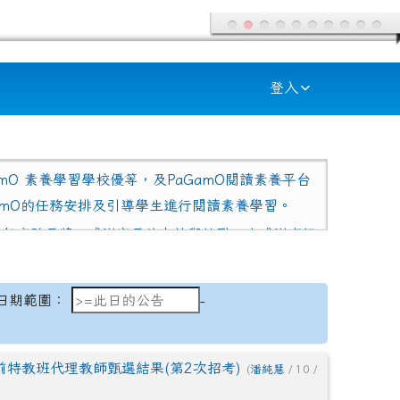
登入
amO 素養學習學校優等，及PaGamO閱讀素養平台
amO的任務安排及引導學生進行閱讀素養學習。
學年度縣長獎，感謝家長的支持與鼓勵，也感謝班級
國賽客語文化重點發展區國小中年級組甲等，恭喜四
日期範圍：
日期範圍：
-
年二班 范盛琳 同學 感謝指導老師 吳昭宜老師的悉心
客語情境式演說 第一名、403鍾德美──客語情境
前特教班代理教師甄選結果(第2次招考)
(
潘純慧
/ 10 /
語朗讀 第二名、501余芷儀──布農語朗讀 第二