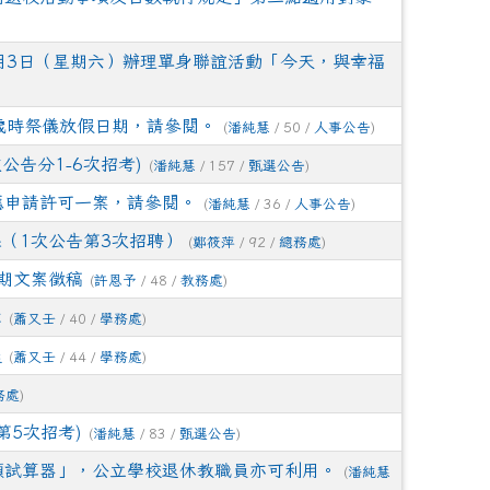
參加114學年度花蓮縣國小低年級英語口說-Show
0月3日（星期六）辦理單身聯誼活動「今天，與幸福
花蓮「素養達人風雲榜」，感謝蔡孟潔老師、陳琬倩老
族歲時祭儀放假日期，請參閱。
(
潘純慧
/ 50 /
人事公告
)
公告分1-6次招考)
(
潘純慧
/ 157 /
甄選公告
)
看見東海岸之美繪畫比賽)榮獲國小組 佳作！
應申請許可一案，請參閱。
(
潘純慧
/ 36 /
人事公告
)
（1次公告第3次招聘）
(
鄭筱萍
/ 92 /
總務處
)
7期文案徵稿
(
許恩予
/ 48 /
教務處
)
章
(
蕭又壬
/ 40 /
學務處
)
程
(
蕭又壬
/ 44 /
學務處
)
務處
)
第5次招考)
(
潘純慧
/ 83 /
甄選公告
)
額試算器」，公立學校退休教職員亦可利用。
(
潘純慧