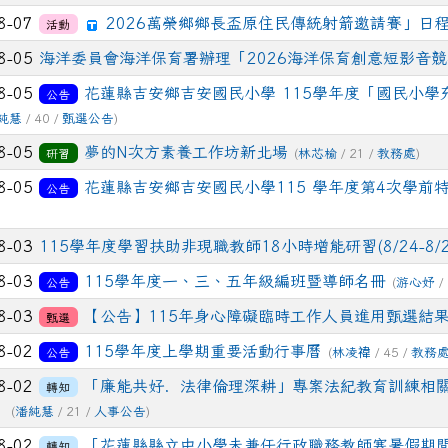
2方柏崴──字音字形 第三名
8-07
2026萬榮鄉鄉長盃原住民傳統射箭邀請賽」日
活動
04-25
恭喜一年2班高O芯、一年3班謝O妍 代表吉安國小
狂賀
8-05
海洋委員會海洋保育署辦理「2026海洋保育創意短影音
Tell競賽獲得特優!感謝郭宜惠老師的指導
8-05
花蓮縣吉安鄉吉安國民小學 115學年度「國民小學
公告
04-24
恭喜六年二班、五年二班獲得2-3月PaGamO
狂賀
純慧
/ 40 /
甄選公告
)
導及同學們的踴躍參與。
8-05
夢的N次方素養工作坊新北場
研習
(
林芯榆
/ 21 /
教務處
)
03-27
恭喜402王家榆同學，參加花蓮縣東海岸扶輪社(
狂賀
8-05
花蓮縣吉安鄉吉安國民小學115 學年度第4次學前
公告
06-26
吉安國小榮獲花蓮縣 114 學年度第二學期 PaG
狂賀
畫績優學校，感謝老師們在班級中妥善規劃學習載具利用、PaG
8-03
115學年度學習扶助非現職教師18小時增能研習(8/24-8/
06-04
恭喜六年一班許芷寧、六年二班衛畇朵獲得114
狂賀
8-03
115學年度一、三、五年級編班暨導師名冊
公告
(
游心妤
/
的教導。
8-03
【公告】115年身心障礙臨時工作人員進用甄選結果
甄選
05-24
吉安國小參加115年客語對話能力競賽，榮獲全
狂賀
鍾德美 同學 三年一班 曾渝喬 同學 三年一班 鍾德慧 同學 三
8-02
115學年度上學期重要活動行事曆
公告
(
林凌禕
/ 45 /
教務
8-02
「廉能共好．法律倫理深耕」專案法紀教育訓練相
轉知
05-20
115年吉安鄉語文競賽榮獲佳績-601許芷寧──
狂賀
。
(
潘純慧
/ 21 /
人事公告
)
第二名、302范盛琳──客語朗讀 第一名、403呂雉──太魯閣
8-02
「花蓮縣縣立中小學未兼任行政職務教師寒暑假期
轉知