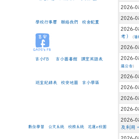
名、40
2026-0
2026-
2026-0
and 
學校行事曆
聯絡我們
校舍配置
2026-0
2026-
考）
(
潘
師的指
2026-0
2026-
2026-0
吉小FB
吉小圖書館
課室英語表
2026-
選公告
)
推動計
2026-0
2026-
巡堂紀錄表
校安地圖
吉小學區
2026-0
導師們
2026-0
2026-
年三班 
2026-0
指導
2026-0
2026-
數位學習
公文系統
校務系統
花蓮e校園
及利用
式演說 
2026-0