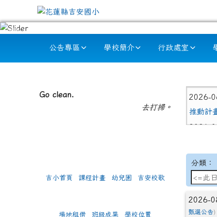
跳至主內容區
花蓮縣吉安國小
導覽列
公告專區
學校簡介
行政處室
頁尾區域
左邊區域內容
上中
Go clean.
2026-
去打掃。
推動計
2026-
導師們
2026-
分類：
年三班 
吉小首頁
課程計畫
幼兒園
吉安校歌
指導
2026-
2026-0
式演說 
甄選公告
)
場地租借
班級成果
學校位置