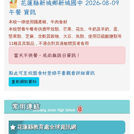
花蓮縣新城鄉新城國中 2026-08-09
午餐 資訊
本校一律使用國產豬、牛肉食材
本校營養午餐有供應甲殼類、芒果、花生、牛奶及羊奶、蛋、
堅果類、芝麻、含麩質穀物、大豆、魚類、使用亞硫酸鹽類等
11種及其製品，不適合對其過敏體質者食用
當天不供餐，或尚無該日資訊！
點此可至校園食材登錄平臺觀看詳細資訊
重新擷取資料
左邊區域內容
常用連結
花蓮縣教育處全球資訊網