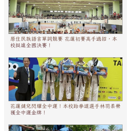
全國決賽！
原住民族語言單詞競賽 花蓮初賽高手過招，本
校挺進全國決賽！
花蓮健兒閃耀全中運！本校跆拳道選手林羽柔榮獲全中
運金牌！
花蓮健兒閃耀全中運！本校跆拳道選手林羽柔榮
獲全中運金牌！
國中生玩中學！花蓮習藝所產地到餐桌 窯烤披薩「我