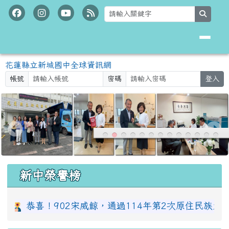
花蓮縣立新城國中全球資訊網
跳至主內容區
search
花蓮縣立新城國中全球資訊網
帳號
密碼
登入
頁尾區域
上中區域內容
新中榮譽榜
902宋威鯨，通過114年第2次原住民族太魯閣語認證測