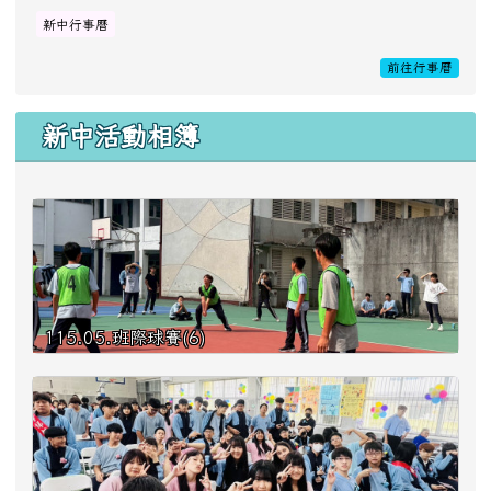
23
24
25
26
27
28
29
新中行事曆
前往行事曆
30
31
1
2
3
4
5
新中活動相簿
115.05.班際球賽(6)