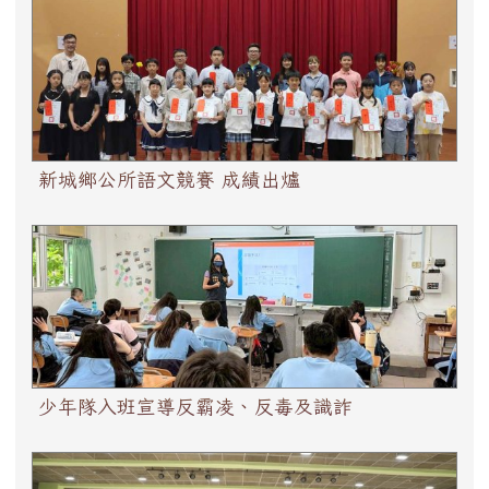
新城鄉公所語文競賽 成績出爐
新城鄉公所語文競賽 成績出爐
少年隊入班宣導反霸凌、反毒及識詐
少年隊入班宣導反霸凌、反毒及識詐
原住民族語言單詞競賽 花蓮初賽高手過招，本校挺進