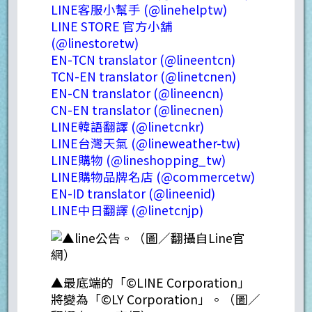
LINE客服小幫手 (@linehelptw)
LINE STORE 官方小舖
(@linestoretw)
EN-TCN translator (@lineentcn)
TCN-EN translator (@linetcnen)
EN-CN translator (@lineencn)
CN-EN translator (@linecnen)
LINE韓語翻譯 (@linetcnkr)
LINE台灣天氣 (@lineweather-tw)
LINE購物 (@lineshopping_tw)
LINE購物品牌名店 (@commercetw)
EN-ID translator (@lineenid)
LINE中日翻譯 (@linetcnjp)
▲最底端的「©LINE Corporation」
將變為「©LY Corporation」。（圖／