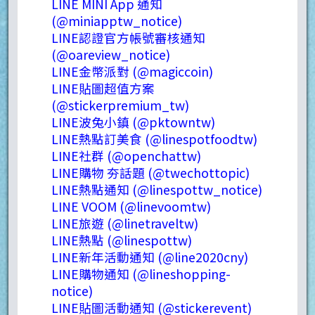
LINE MINI App 通知
(@miniapptw_notice)
LINE認證官方帳號審核通知
(@oareview_notice)
LINE金幣派對 (@magiccoin)
LINE貼圖超值方案
(@stickerpremium_tw)
LINE波兔小鎮 (@pktowntw)
LINE熱點訂美食 (@linespotfoodtw)
LINE社群 (@openchattw)
LINE購物 夯話題 (@twechottopic)
LINE熱點通知 (@linespottw_notice)
LINE VOOM (@linevoomtw)
LINE旅遊 (@linetraveltw)
LINE熱點 (@linespottw)
​LINE新年活動通知 (@line2020cny)
LINE購物通知 (@lineshopping-
notice)
LINE貼圖活動通知 (@stickerevent)