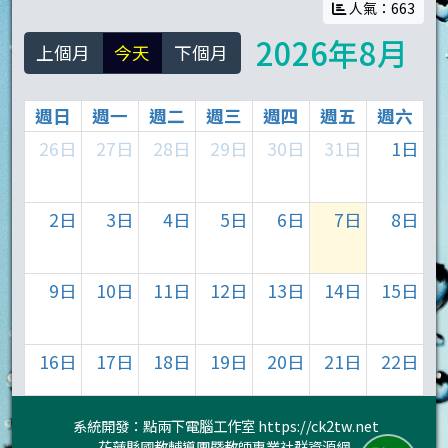
人氣：663
2026年8月
上個月
今天
下個月
週日
週一
週二
週三
週四
週五
週六
26日
27日
28日
29日
30日
31日
1日
2日
3日
4日
5日
6日
7日
8日
9日
10日
11日
12日
13日
14日
15日
16日
17日
18日
19日
20日
21日
22日
系統開發：點兩下電腦工作室
https://ck2tw.net
23日
24日
25日
26日
27日
28日
29日
花蓮縣國教輔導團暨教師專業社群資源網