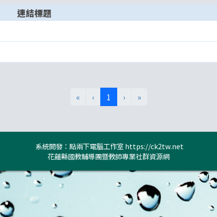
連結標題
(目前頁次)
«
‹
1
›
»
系統開發：點兩下電腦工作室
https://ck2tw.net
花蓮縣國教輔導團暨教師專業社群資源網