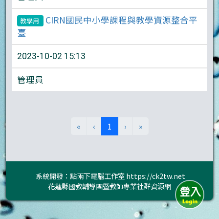
CIRN國民中小學課程與教學資源整合平
教學用
臺
2023-10-02 15:13
管理員
(目前頁次)
«
‹
1
›
»
系統開發：點兩下電腦工作室
https://ck2tw.net
花蓮縣國教輔導團暨教師專業社群資源網