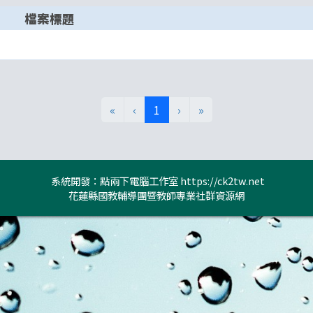
檔案標題
(目前頁次)
«
‹
1
›
»
系統開發：點兩下電腦工作室
https://ck2tw.net
花蓮縣國教輔導團暨教師專業社群資源網