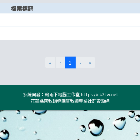
檔案標題
(目前頁次)
«
‹
1
›
»
系統開發：點兩下電腦工作室
https://ck2tw.net
花蓮縣國教輔導團暨教師專業社群資源網