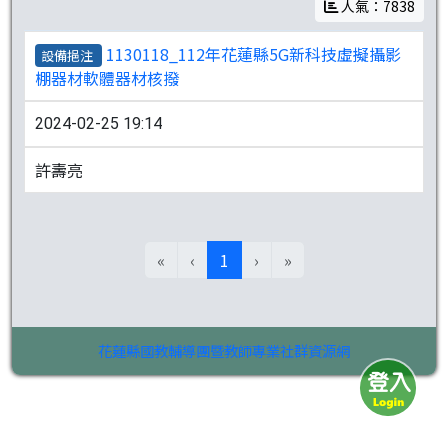
人氣：7838
1130118_112年花蓮縣5G新科技虛擬攝影
設備挹注
棚器材軟體器材核撥
2024-02-25 19:14
許壽亮
(目前頁次)
«
‹
1
›
»
花蓮縣國教輔導團暨教師專業社群資源網