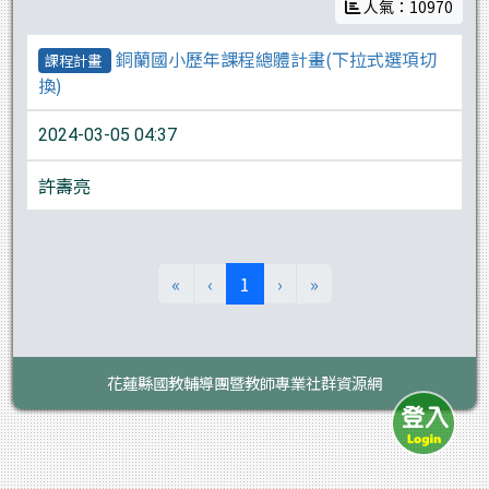
人氣：10970
銅蘭國小歷年課程總體計畫(下拉式選項切
課程計畫
換)
2024-03-05 04:37
許壽亮
(目前頁次)
«
‹
1
›
»
花蓮縣國教輔導團暨教師專業社群資源網