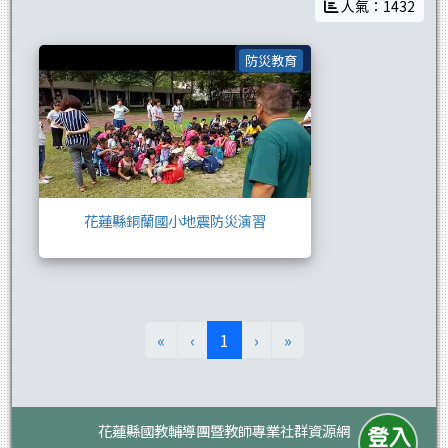
人氣：1432
花蓮縣銅蘭國小地
防災教育
花蓮縣銅蘭國小地震防災演習
(目前頁次)
«
‹
1
›
»
花蓮縣國教輔導團暨教師專業社群資源網