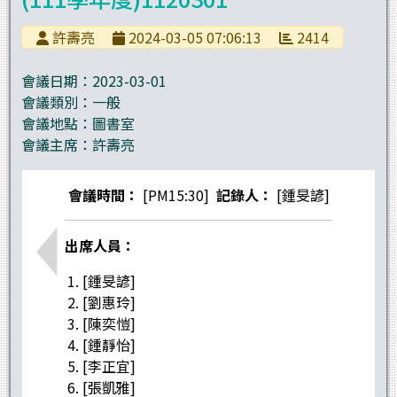
許壽亮
2024-03-05 07:06:13
2414
會議日期：
2023-03-01
會議類別：
一般
會議地點：
圖書室
會議主席：
許壽亮
會議時間：
[PM15:30]
記錄人：
[鍾旻諺]
出席人員：
[鍾旻諺]
[劉惠玲]
[陳奕愷]
[鍾靜怡]
[李正宜]
[張凱雅]