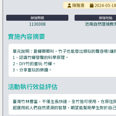
陳雅惠
2024-05-18
辦理時間
辦理地點
1130308
池南自然環境教
實施內容摘要
單元說明：夏蟬唧唧叫，竹子也能發出類似的聲音唷!讓
1、認識竹蟬發聲的科學原理。
2、DIY竹的童玩-竹蟬。
3、分享童玩的樂趣。
活動執行效益評估
臺灣竹林豐富，不僅生長快速，全竹皆可使用，在原住
起運用前人們自然資源的智慧，期望能幫助學生對於自己