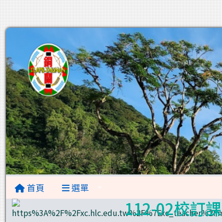
首頁
選單
112-02校