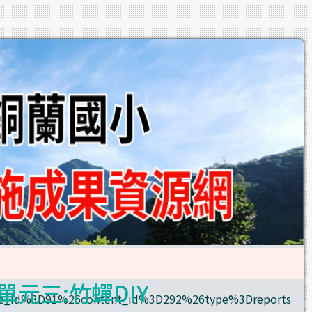
單元三:竹蟬DIY