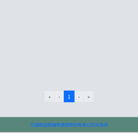
網路詐騙
(目前頁次)
«
‹
1
›
»
花蓮縣國教輔導團暨教師專業社群資源網