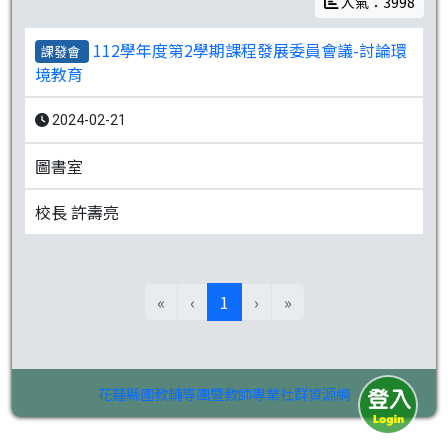
人氣：3998
112學年度第2學期課程發展委員會議-討論環
課發會
境教育
2024-02-21
圖書室
校長 許壽亮
(目前頁次)
«
‹
1
›
»
花蓮縣國教輔導團暨教師專業社群資源網