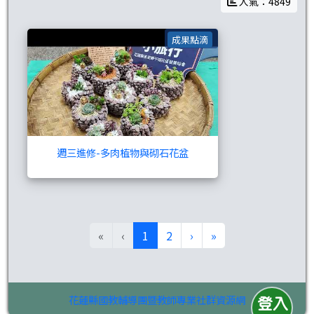
人氣：4849
週三進修-多肉植物
成果點滴
週三進修-多肉植物與砌石花盆
(目前頁次)
下一頁
最後頁
«
‹
1
2
›
»
花蓮縣國教輔導團暨教師專業社群資源網