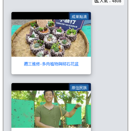
人氣：4808
週三進修-多肉植物
成果點滴
週三進修-多肉植物與砌石花盆
認識傳統射箭
原住民族