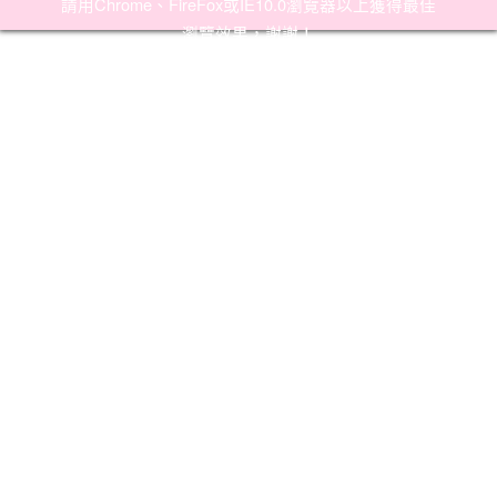
請用
Chrome
、
FireFox
或IE10.0瀏覽器以上獲得最佳
瀏覽效果，謝謝！