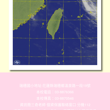
瑞穗國小地址:花蓮縣瑞穗鄉溫泉路一段19號
本校電話：03-8876366
本校傳真：03-8870546
資訊簡三奇老師 個資保護聯絡窗口 分機112