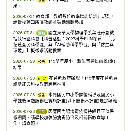
果。
2026-07-31
教育部「教師數位教學增能培訓」規劃，
請貴校轉知所屬教師並鼓勵踴躍參加
2026-07-31
國立東華大學物理學系葉旺奇副教
活動
授執行國科會【科普活動：2027科學FUN花蓮—「北
花蓮全民科學週」與「AI輔助科學學習」與「仿生與
環境」】擬徵求活動教案
2026-07-29
115學年度小一新生普通班編班(組)
公告
結果
2026-07-28
花蓮縣政府辦理「115年度花蓮縣資
研 習
訊增能與科技教育應用推廣」
2026-07-28
本縣國民中小學課後輔導及國民小
公告
學課後照顧服務班實施計畫(以下簡稱本計畫)規定疑義
2026-07-28
因應國內腸病毒疫情持續且正值暑
注意
假期間，請學校加強腸病毒防治及相關衛教宣導工
作，請查照。