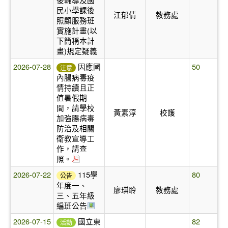
民小學課後
江郁倩
教務處
照顧服務班
實施計畫(以
下簡稱本計
畫)規定疑義
2026-07-28
因應國
50
注意
內腸病毒疫
情持續且正
值暑假期
間，請學校
黃素淳
校護
加強腸病毒
防治及相關
衛教宣導工
作，請查
於彈跳視窗觀看：附件1.pdf
照。
2026-07-22
115學
80
公告
年度一、
廖琪聆
教務處
三、五年級
於彈跳視窗觀看：115學年度編班公告.j
編班公告
2026-07-15
國立東
82
活動