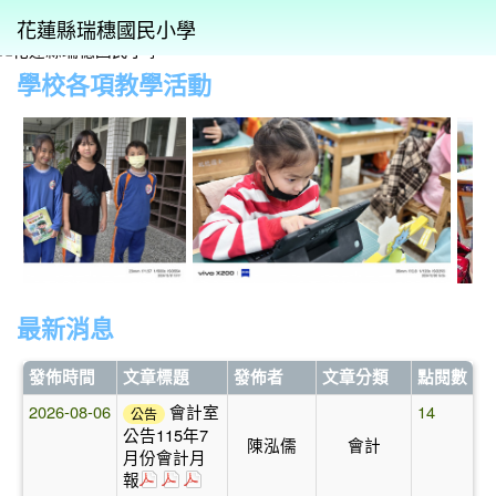
花蓮縣瑞穗國民小學
學校各項教學活動
⏸
photo-420
最新消息
發佈時間
文章標題
發佈者
文章分類
點閱數
2026-08-06
會計室
14
公告
公告115年7
陳泓儒
會計
月份會計月
於彈跳視窗觀看：各項費用彙計表-7.pdf
於彈跳視窗觀看：基金來源、用途及餘絀表-7
於彈跳視窗觀看：平衡表-7.pdf
報