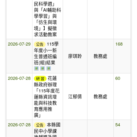
民科學週」
與「AI輔助科
學學習」與
「仿生與環
境」】擬徵
求活動教案
2026-07-29
115學
168
公告
年度小一新
廖琪聆
教務處
生普通班編
班(組)結果
於彈跳視窗觀看：958047_0.jpg
於彈跳視窗觀看：957982_0.jpg
於彈跳視窗觀看：957986_0.jpg
2026-07-28
花蓮
60
研 習
縣政府辦理
「115年度花
江郁倩
教務處
蓮縣資訊增
能與科技教
育應用推
廣」
2026-07-28
本縣國
54
公告
民中小學課
後輔導及國