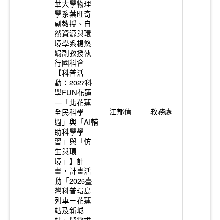
華大學物理
學系葉旺奇
副教授、自
然資源與環
境學系楊悠
娟副教授執
行國科會
【科普活
動：2027科
學FUN花蓮
—「北花蓮
江郁倩
教務處
全民科學
週」與「AI輔
助科學學
習」與「仿
生與環
境」】計
畫，計畫活
動「2026臺
灣科普環島
列車－花蓮
站及新城
站」擬徵求