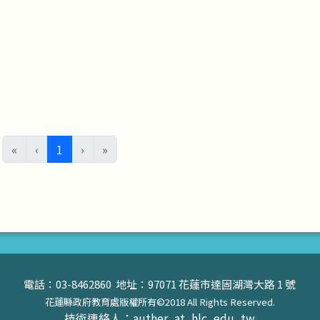
(目前頁次)
«
‹
1
›
»
電話：03-8462860 地址：97071 花蓮市達固湖灣大路 1 號
花蓮縣政府教育處版權所有©2018 All Rights Reserved.
技術連絡人：auther_at_hlc_edu_tw