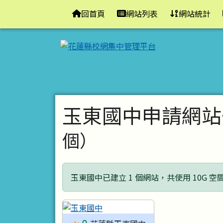
花蓮縣校網集中管理平台
導覽列
跳至主內容區
回首頁
網站列表
網站統計
頁尾區域
主內容區域
玉東國中申請網站
個）
玉東國中已建立 1 個網站，共使用 10G 空