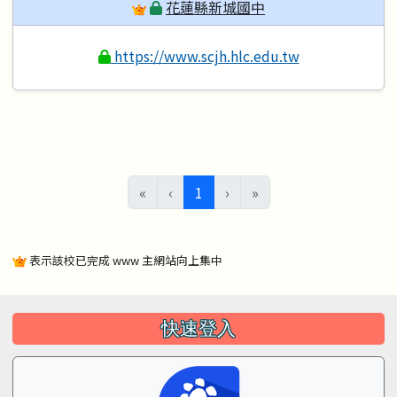
花蓮縣新城國中
https://www.scjh.hlc.edu.tw
(目前頁次)
«
‹
1
›
»
表示該校已完成 www 主網站向上集中
左邊區域內容
快速登入