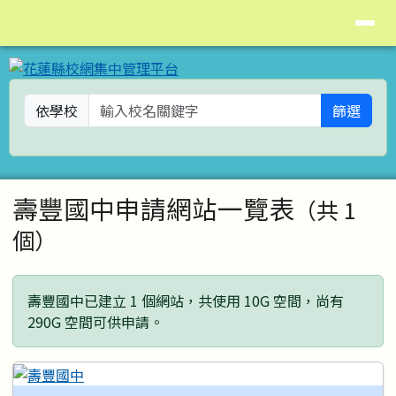
花蓮縣校網集中管理平台
導覽列
跳至主內容區
依學校
篩選
頁尾區域
主內容區域
壽豐國中申請網站一覽表
（共 1
個）
壽豐國中已建立 1 個網站，共使用 10G 空間，尚有
290G 空間可供申請。