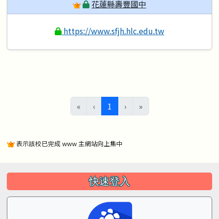
花蓮縣壽豐國中
https://www.sfjh.hlc.edu.tw
(目前頁次)
«
‹
1
›
»
表示該校已完成 www 主網站向上集中
左邊區域內容
快速登入