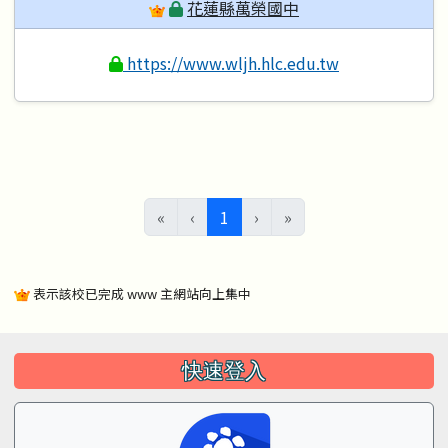
花蓮縣萬榮國中
https://www.wljh.hlc.edu.tw
(目前頁次)
«
‹
1
›
»
表示該校已完成 www 主網站向上集中
左邊區域內容
快速登入