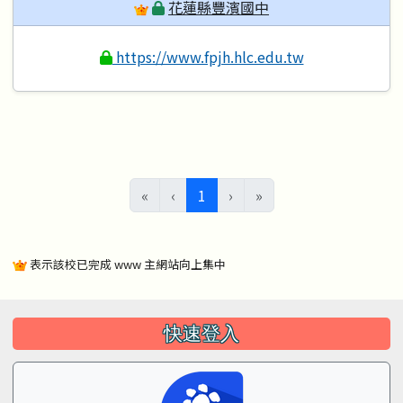
花蓮縣豐濱國中
https://www.fpjh.hlc.edu.tw
(目前頁次)
«
‹
1
›
»
表示該校已完成 www 主網站向上集中
左邊區域內容
快速登入