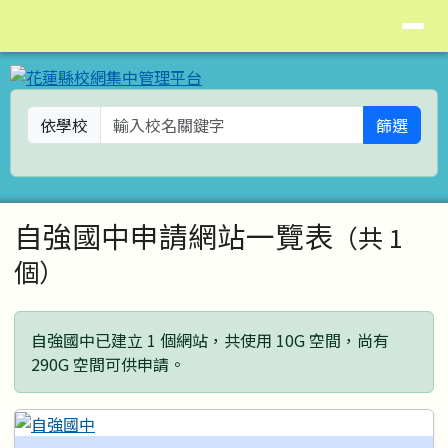
花蓮縣校網集中管理平台
導覽列
跳至主內容區
依學校
篩選
頁尾區域
主內容區域
自強國中申請網站一覽表
（共 1
個）
自強國中已建立 1 個網站，共使用 10G 空間，尚有
290G 空間可供申請。