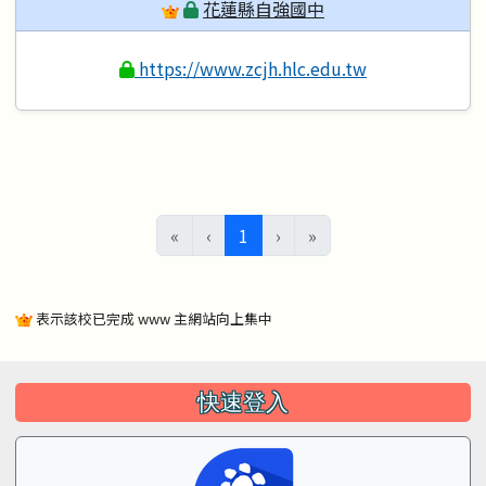
花蓮縣自強國中
https://www.zcjh.hlc.edu.tw
(目前頁次)
«
‹
1
›
»
表示該校已完成 www 主網站向上集中
左邊區域內容
快速登入