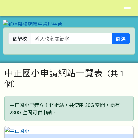
花蓮縣校網集中管理平台
導覽列
跳至主內容區
依學校
篩選
頁尾區域
主內容區域
中正國小申請網站一覽表
（共 1
個）
中正國小已建立 1 個網站，共使用 20G 空間，尚有
280G 空間可供申請。