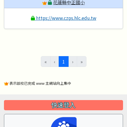
花蓮縣中正國小
https://www.czps.hlc.edu.tw
(目前頁次)
«
‹
1
›
»
表示該校已完成 www 主網站向上集中
左邊區域內容
快速登入