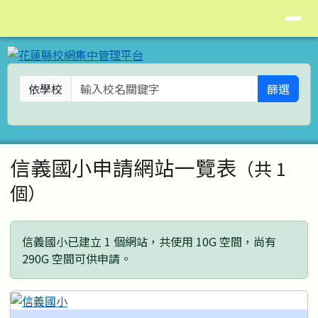
花蓮縣校網集中管理平台
導覽列
跳至主內容區
依學校
篩選
頁尾區域
主內容區域
信義國小申請網站一覽表
（共 1
個）
信義國小已建立 1 個網站，共使用 10G 空間，尚有
290G 空間可供申請。