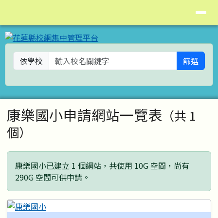
花蓮縣校網集中管理平台
導覽列
跳至主內容區
依學校
篩選
頁尾區域
主內容區域
康樂國小申請網站一覽表
（共 1
個）
康樂國小已建立 1 個網站，共使用 10G 空間，尚有
290G 空間可供申請。