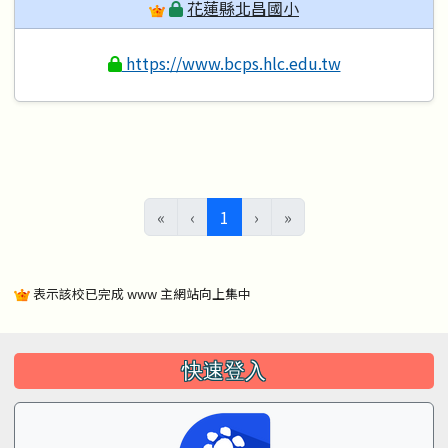
花蓮縣北昌國小
https://www.bcps.hlc.edu.tw
(目前頁次)
«
‹
1
›
»
表示該校已完成 www 主網站向上集中
左邊區域內容
快速登入