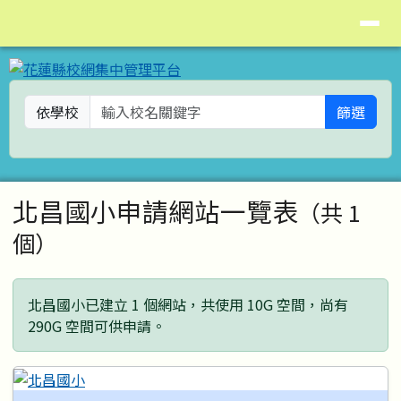
花蓮縣校網集中管理平台
導覽列
跳至主內容區
依學校
篩選
頁尾區域
主內容區域
北昌國小申請網站一覽表
（共 1
個）
北昌國小已建立 1 個網站，共使用 10G 空間，尚有
290G 空間可供申請。