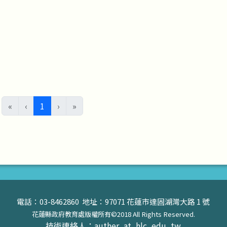
(目前頁次)
«
‹
1
›
»
電話：03-8462860 地址：97071 花蓮市達固湖灣大路 1 號
花蓮縣政府教育處版權所有©2018 All Rights Reserved.
技術連絡人：auther_at_hlc_edu_tw