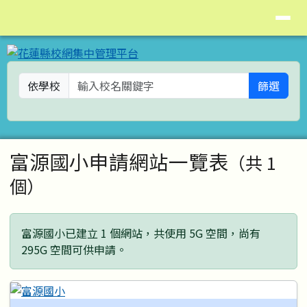
花蓮縣校網集中管理平台
導覽列
跳至主內容區
依學校
篩選
頁尾區域
主內容區域
富源國小申請網站一覽表
（共 1
個）
富源國小已建立 1 個網站，共使用 5G 空間，尚有
295G 空間可供申請。