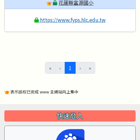
花蓮縣富源國小
https://www.fyps.hlc.edu.tw
(目前頁次)
«
‹
1
›
»
表示該校已完成 www 主網站向上集中
左邊區域內容
快速登入