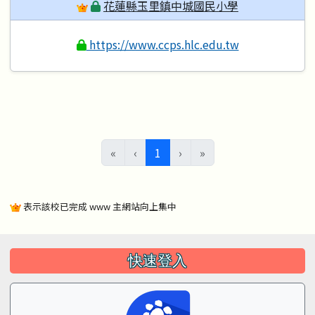
花蓮縣玉里鎮中城國民小學
https://www.ccps.hlc.edu.tw
(目前頁次)
«
‹
1
›
»
表示該校已完成 www 主網站向上集中
左邊區域內容
快速登入