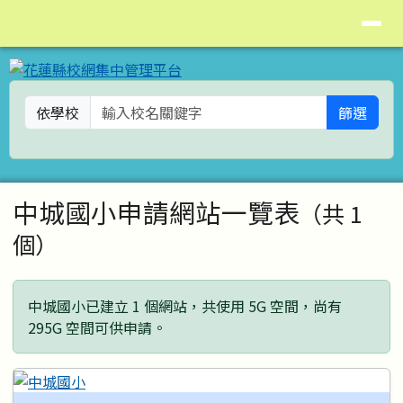
花蓮縣校網集中管理平台
導覽列
跳至主內容區
依學校
篩選
頁尾區域
主內容區域
中城國小申請網站一覽表
（共 1
個）
中城國小已建立 1 個網站，共使用 5G 空間，尚有
295G 空間可供申請。