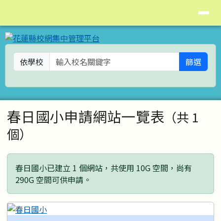
花蓮縣校網集中管理平台
導覽列
跳至主內容區
依學校
篩選
頁尾區域
主內容區域
春日國小申請網站一覽表
（共 1
個）
春日國小已建立 1 個網站，共使用 10G 空間，尚有
290G 空間可供申請。