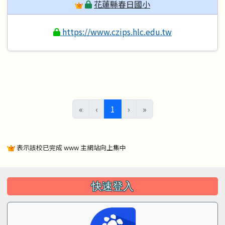
花蓮縣春日國小
https://www.czips.hlc.edu.tw
(目前頁次)
«
‹
1
›
»
表示該校已完成 www 主網站向上集中
左邊區域內容
快速登入