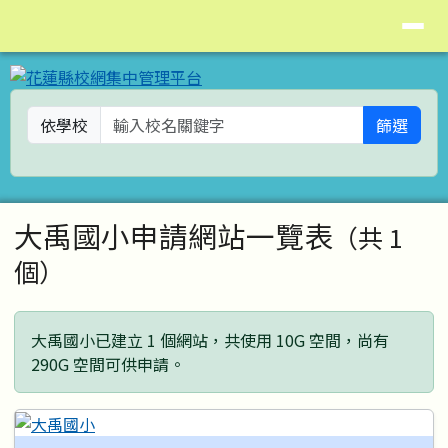
花蓮縣校網集中管理平台
導覽列
跳至主內容區
依學校
篩選
頁尾區域
主內容區域
大禹國小申請網站一覽表
（共 1
個）
大禹國小已建立 1 個網站，共使用 10G 空間，尚有
290G 空間可供申請。