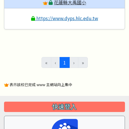
花蓮縣大禹國小
https://www.dyps.hlc.edu.tw
(目前頁次)
«
‹
1
›
»
表示該校已完成 www 主網站向上集中
左邊區域內容
快速登入