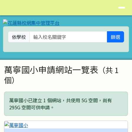
花蓮縣校網集中管理平台
導覽列
跳至主內容區
依學校
篩選
頁尾區域
主內容區域
萬寧國小申請網站一覽表
（共 1
個）
萬寧國小已建立 1 個網站，共使用 5G 空間，尚有
295G 空間可供申請。