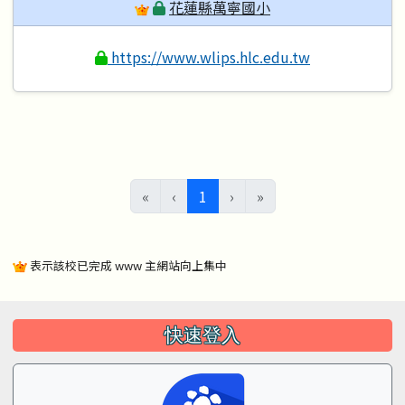
花蓮縣萬寧國小
https://www.wlips.hlc.edu.tw
(目前頁次)
«
‹
1
›
»
表示該校已完成 www 主網站向上集中
左邊區域內容
快速登入