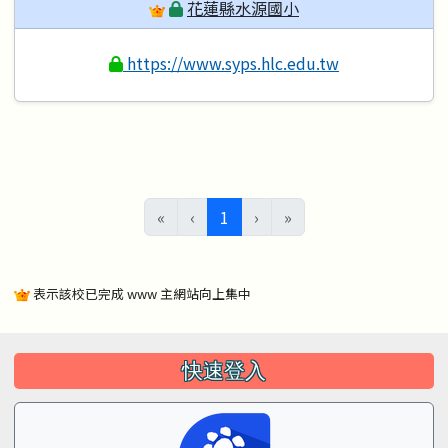
花蓮縣水源國小
https://www.syps.hlc.edu.tw
(目前頁次)
«
‹
1
›
»
表示該校已完成 www 主網站向上集中
左邊區域內容
快速登入