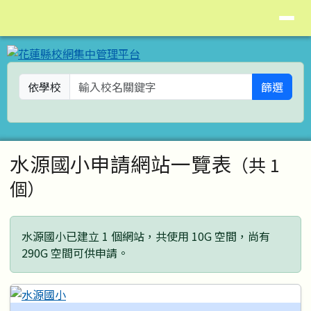
花蓮縣校網集中管理平台
導覽列
跳至主內容區
依學校
篩選
頁尾區域
主內容區域
水源國小申請網站一覽表
（共 1
個）
水源國小已建立 1 個網站，共使用 10G 空間，尚有
290G 空間可供申請。