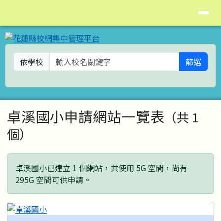
花蓮縣校網集中管理平台
導覽列
跳至主內容區
依學校
篩選
頁尾區域
主內容區域
卓溪國小申請網站一覽表
（共 1
個）
卓溪國小已建立 1 個網站，共使用 5G 空間，尚有
295G 空間可供申請。