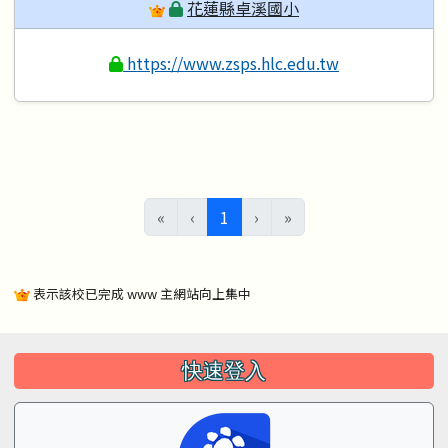
花蓮縣卓溪國小
https://www.zsps.hlc.edu.tw
(目前頁次)
«
‹
1
›
»
表示該校已完成 www 主網站向上集中
左邊區域內容
快速登入