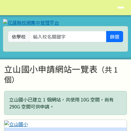
花蓮縣校網集中管理平台
導覽列
跳至主內容區
依學校
篩選
頁尾區域
主內容區域
立山國小申請網站一覽表
（共 1
個）
立山國小已建立 1 個網站，共使用 10G 空間，尚有
290G 空間可供申請。