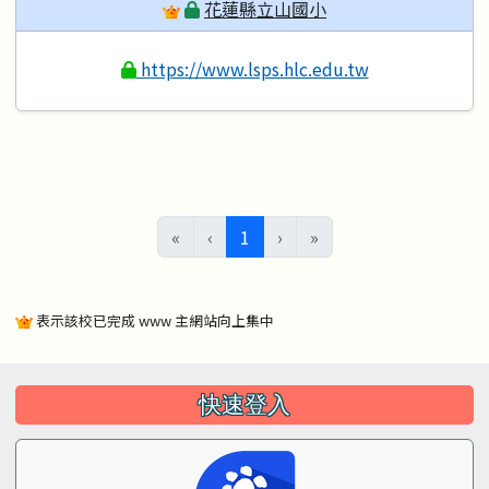
花蓮縣立山國小
https://www.lsps.hlc.edu.tw
(目前頁次)
«
‹
1
›
»
表示該校已完成 www 主網站向上集中
左邊區域內容
快速登入