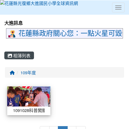
Toggl
⏸
大進訊息
花蓮縣政府關心您：一點火星可毀千
相簿列表
回首頁
109年度
相簿列表
1091028科普闖關活動
1091028科普闖關活動