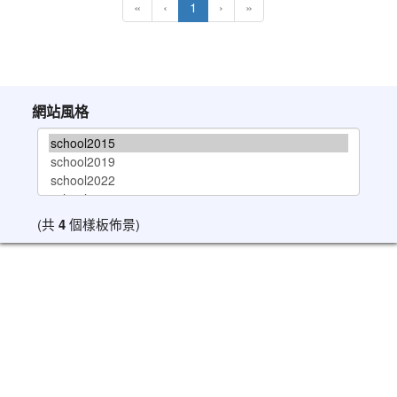
(目前頁次)
«
‹
1
›
»
網站風格
(共
4
個樣板佈景)