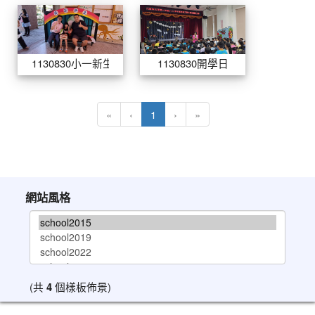
1130830小一新生入學
1130830開學
1130830小一新生入學
1130830開學日
(目前頁次)
«
‹
1
›
»
網站風格
(共
4
個樣板佈景)