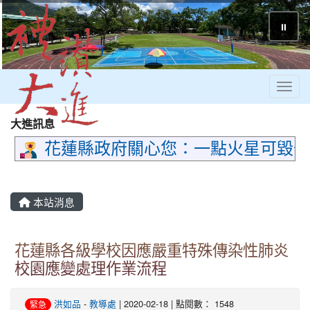
⏸
Toggl
大進訊息
花蓮縣政府關心您：一點火星可毀千
本站消息
花蓮縣各級學校因應嚴重特殊傳染性肺炎
校園應變處理作業流程
洪如品
-
教導處
| 2020-02-18 | 點閱數： 1548
緊急